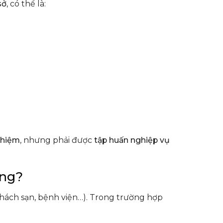
sở
, có thể là:
nhiệm
, nhưng phải được
tập huấn nghiệp vụ
ông?
hách sạn, bệnh viện…). Trong trường hợp