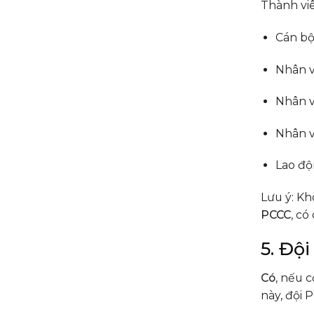
Thành viê
Cán bộ
Nhân v
Nhân v
Nhân v
Lao độ
Lưu ý: Kh
PCCC
, có
5. Độ
Có
, nếu 
này, đội