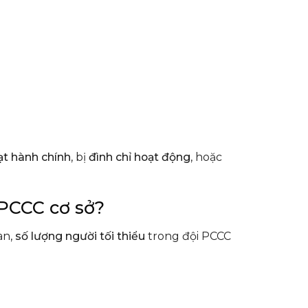
ạt hành chính
, bị
đình chỉ hoạt động
, hoặc
 PCCC cơ sở?
an,
số lượng người tối thiểu
trong đội PCCC