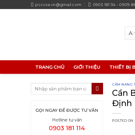
Skip
pcccsa.vn@gmail.com
0903.181.114 - 0909.8
to
content
TRANG CHỦ
GIỚI THIỆU
THIẾT BỊ 
CẨM NANG T
Cần B
Định 
GỌI NGAY ĐỂ ĐƯỢC TƯ VẤN
Hotline tư vấn
POSTED ON
0903 181 114