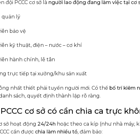
n đội PCCC cơ sở là
người lao động đang làm việc tại cơ 
 quản lý
iên bảo vệ
iên kỹ thuật, điện – nước – cơ khí
iên hành chính, lễ tân
ng trực tiếp tại xưởng/khu sản xuất
ông nhất thiết phải tuyển người mới. Có thể
bố trí kiêm 
 danh sách, quyết định thành lập rõ ràng.
i PCCC cơ sở có cần chia ca trực kh
cơ sở hoạt động
24/24h
hoặc theo ca kíp (như nhà máy, k
 PCCC cần được
chia làm nhiều tổ
, đảm bảo: