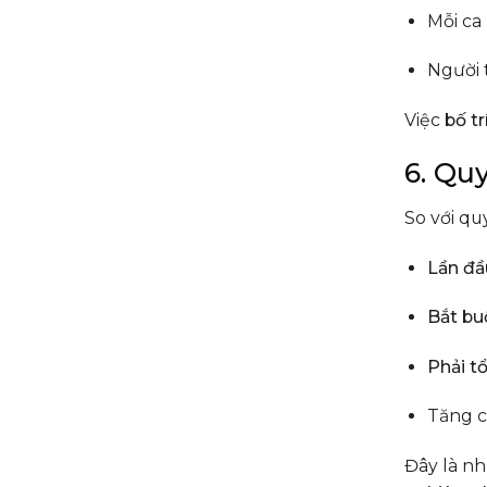
Mỗi ca
Người t
Việc
bố tr
6. Qu
So với qu
Lần đầu
Bắt bu
Phải t
Tăng c
Đây là n