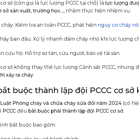
cơ sở (còn gọi là lực lượng PCCC tại chỗ) là
lực lượng đượ
ơ sở sản xuất, trường học…
, nhằm thực hiện nhiệm vụ:
cháy: Kiểm tra an toàn PCCC, phát hiện
nguy cơ cháy nổ
háy ban đầu: Xử lý nhanh đám cháy nhỏ khi lực lượng 
 cứu hộ: Hỗ trợ sơ tán, cứu người, bảo vệ tài sản.
cơ sở không thay thế lực lượng Cảnh sát PCCC, nhưng đ
hi xảy ra cháy
.
 bắt buộc thành lập đội PCCC cơ sở
Luật Phòng cháy và chữa cháy sửa đổi năm 2024
(có hiệ
về PCCC
đều
bắt buộc phải thành lập đội PCCC cơ sở
.
hình bắt buộc bao gồm: