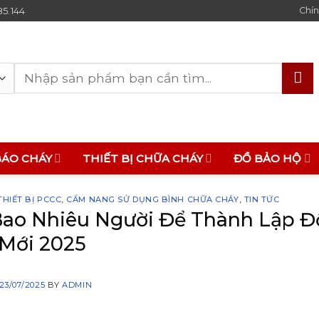
85.144
Chín
Tìm
kiếm:
BÁO CHÁY
THIẾT BỊ CHỮA CHÁY
ĐỒ BẢO HỘ
HIẾT BỊ PCCC
,
CẨM NANG SỬ DỤNG BÌNH CHỮA CHÁY
,
TIN TỨC
ao Nhiêu Người Để Thành Lập Độ
Mới 2025
23/07/2025
BY
ADMIN