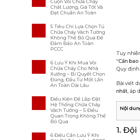
Cuộn Vòi Chữa Cháy
Chất Lượng, Giá Tốt Và
Đạt Chuẩn An Toàn
5 Tiêu Chí Lựa Chọn Tủ
Chữa Cháy Vách Tường
Không Thể Bỏ Qua Để
Đảm Bảo An Toàn
PCCC
Tuy nhiên
“Cần bao 
6 Lưu Ý Khi Mua Vòi
Chữa Cháy Cho Nhà
Quy định 
Xưởng – Bí Quyết Chọn
Đúng, Đầu Tư Một Lần
Bài viết 
An Toàn Dài Lâu
nhất
, áp
Điều Kiện Để Lắp Đặt
Hệ Thống Chữa Cháy
Nội dun
Vách Tường – 5 Điều
Quan Trọng Không Thể
Bỏ Qua
1. Đội
6 Điều Cần Lưu Ý Khi