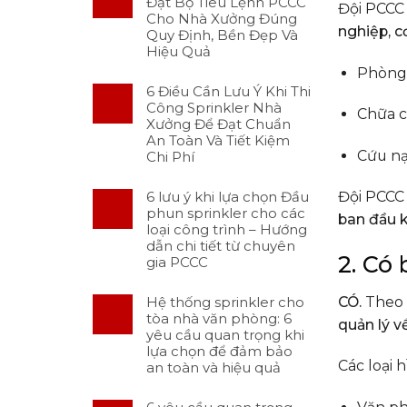
Đặt Bộ Tiêu Lệnh PCCC
Đội PCCC 
Cho Nhà Xưởng Đúng
nghiệp, c
Quy Định, Bền Đẹp Và
Hiệu Quả
Phòng 
6 Điều Cần Lưu Ý Khi Thi
Công Sprinkler Nhà
Chữa c
Xưởng Để Đạt Chuẩn
An Toàn Và Tiết Kiệm
Cứu nạn
Chi Phí
6 lưu ý khi lựa chọn Đầu
Đội PCCC 
phun sprinkler cho các
ban đầu k
loại công trình – Hướng
dẫn chi tiết từ chuyên
2. Có
gia PCCC
CÓ.
Theo
Hệ thống sprinkler cho
tòa nhà văn phòng: 6
quản lý 
yêu cầu quan trọng khi
lựa chọn để đảm bảo
Các loại 
an toàn và hiệu quả