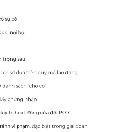
có sự cố
CC nội bộ.
 trọng sau:
 cơ sở dựa trên quy mô lao động
p danh sách “cho có”
 giấy chứng nhận
duy trì hoạt động của đội PCCC
tránh vi phạm
, đặc biệt trong giai đoạn