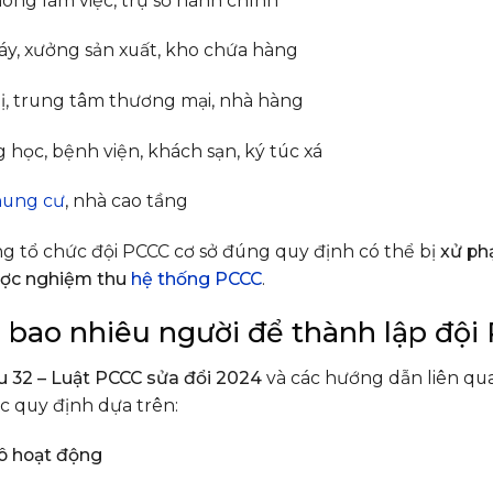
òng làm việc, trụ sở hành chính
y, xưởng sản xuất, kho chứa hàng
hị, trung tâm thương mại, nhà hàng
 học, bệnh viện, khách sạn, ký túc xá
hung cư
, nhà cao tầng
g tổ chức đội PCCC cơ sở đúng quy định có thể bị
xử ph
ợc nghiệm thu
hệ thống PCCC
.
n bao nhiêu người để thành lập đội
u 32 – Luật PCCC sửa đổi 2024
và các hướng dẫn liên qu
c quy định dựa trên:
ô hoạt động