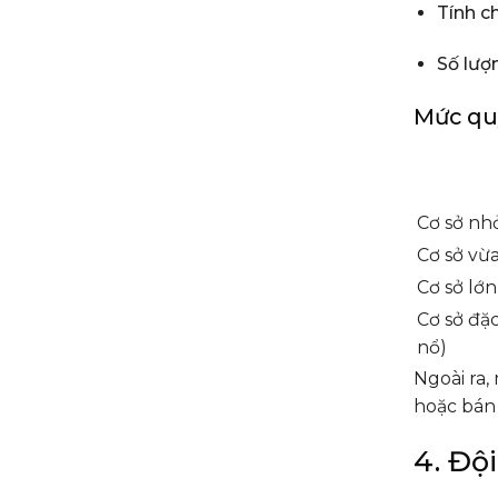
Tính c
Số lượn
Mức qu
Cơ sở nh
Cơ sở vừa
Cơ sở lớn
Cơ sở đặc
nổ)
Ngoài ra,
hoặc bán
4. Độ