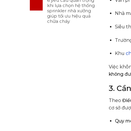
Văn ph
6 yêu cầu quan trọng
khi lựa chọn hệ thống
sprinkler nhà xưởng
Nhà má
giúp tối ưu hiệu quả
chữa cháy
Siêu t
Trường
Khu
c
Việc khôn
không đư
3. Cầ
Theo
Điề
cơ sở đượ
Quy m