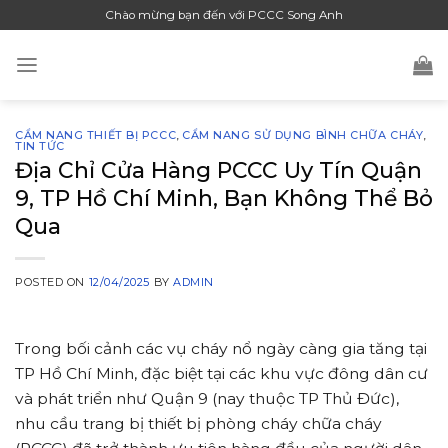
Skip
Chào mừng bạn đến với PCCC Song Anh
to
content
CẨM NANG THIẾT BỊ PCCC
,
CẨM NANG SỬ DỤNG BÌNH CHỮA CHÁY
,
TIN TỨC
Địa Chỉ Cửa Hàng PCCC Uy Tín Quận
9, TP Hồ Chí Minh, Bạn Không Thể Bỏ
Qua
POSTED ON
12/04/2025
BY
ADMIN
Trong bối cảnh các vụ cháy nổ ngày càng gia tăng tại
TP Hồ Chí Minh, đặc biệt tại các khu vực đông dân cư
và phát triển như Quận 9 (nay thuộc TP Thủ Đức),
nhu cầu trang bị thiết bị phòng cháy chữa cháy