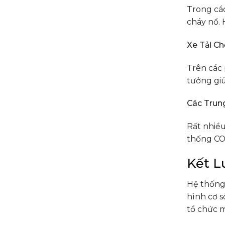
Trong các
cháy nổ. 
Xe Tải C
Trên các
tưởng giú
Các Trun
Rất nhiều
thống CO2
Kết L
Hệ thống 
hình cơ s
tổ chức 