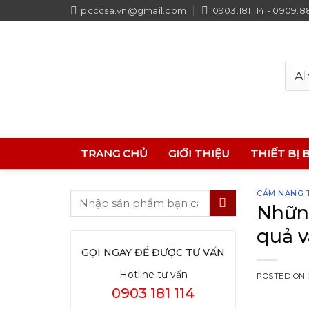
Skip
pcccsa.vn@gmail.com
0903.181.114 - 0909.8
to
content
TRANG CHỦ
GIỚI THIỆU
THIẾT BỊ 
CẨM NANG T
Những
quả 
GỌI NGAY ĐỂ ĐƯỢC TƯ VẤN
Hotline tư vấn
POSTED ON
0903 181 114