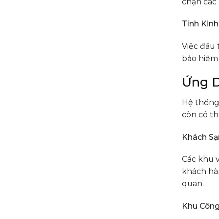
chặn các 
Tính Kinh
Việc đầu 
bảo hiểm 
Ứng D
Hệ thống
còn có th
Khách Sạ
Các khu 
khách hàn
quan.
Khu Công