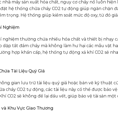
 nhà máy sản xuất hóa chất, nguy cơ cháy nổ luôn hiện 
 đặt hệ thống chữa cháy CO2 tự động giúp ngăn chặn đá
m trọng. Hệ thống giúp kiểm soát mức độ oxy, từ đó giảm 
í Nghiệm
 nghiệm thường chứa nhiều hóa chất và thiết bị nhạy c
 dập tắt đám cháy mà không làm hư hại các mẫu vật hay 
ường hợp khẩn cấp, hệ thống tự động xả khí CO2 sẽ nha
Chứa Tài Liệu Quý Giá
ng gian lưu trữ tài liệu quý giá hoặc bản vẽ kỹ thuật 
a cháy CO2 tự động, các tài liệu này có thể được bảo v
Khí CO2 sẽ không để lại dấu vết, giúp bảo vệ tài sản một
 và Khu Vực Giao Thương