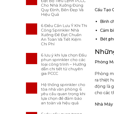
Đặt Bộ Tiêu Lệnh PCCC
Cho Nhà Xưởng Đúng
Quy Định, Bền Đẹp Và
Cấu Tạo 
Hiệu Quả
Bình c
6 Điều Cần Lưu Ý Khi Thi
Công Sprinkler Nhà
Cảm bi
Xưởng Để Đạt Chuẩn
Bét ph
An Toàn Và Tiết Kiệm
Chi Phí
Những
6 lưu ý khi lựa chọn Đầu
phun sprinkler cho các
Phòng Má
loại công trình – Hướng
dẫn chi tiết từ chuyên
gia PCCC
Phòng máy
ra thiệt 
Hệ thống sprinkler cho
động là g
tòa nhà văn phòng: 6
cho các t
yêu cầu quan trọng khi
lựa chọn để đảm bảo
an toàn và hiệu quả
Nhà Máy 