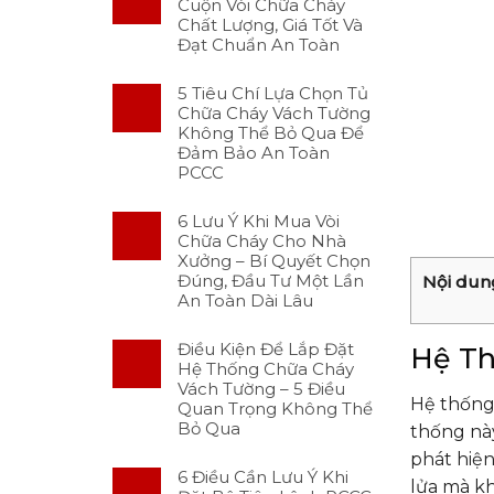
Cuộn Vòi Chữa Cháy
Chất Lượng, Giá Tốt Và
Đạt Chuẩn An Toàn
5 Tiêu Chí Lựa Chọn Tủ
Chữa Cháy Vách Tường
Không Thể Bỏ Qua Để
Đảm Bảo An Toàn
PCCC
6 Lưu Ý Khi Mua Vòi
Chữa Cháy Cho Nhà
Xưởng – Bí Quyết Chọn
Đúng, Đầu Tư Một Lần
Nội dun
An Toàn Dài Lâu
Điều Kiện Để Lắp Đặt
Hệ Th
Hệ Thống Chữa Cháy
Vách Tường – 5 Điều
Hệ thống
Quan Trọng Không Thể
Bỏ Qua
thống nà
phát hiện
6 Điều Cần Lưu Ý Khi
lửa mà kh