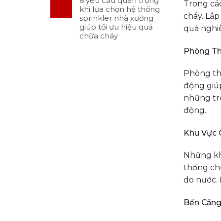
6 yêu cầu quan trọng
Trong các
khi lựa chọn hệ thống
cháy. Lắp
sprinkler nhà xưởng
giúp tối ưu hiệu quả
quả nghiê
chữa cháy
Phòng Th
Phòng thí
động giúp
những tr
động.
Khu Vực 
Những khô
thống chữ
do nước. 
Bến Cảng