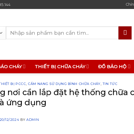
85.144
Chín
Tìm
kiếm:
BÁO CHÁY
THIẾT BỊ CHỮA CHÁY
ĐỒ BẢO HỘ
HIẾT BỊ PCCC
,
CẨM NANG SỬ DỤNG BÌNH CHỮA CHÁY
,
TIN TỨC
 nơi cần lắp đặt hệ thống chữa 
và ứng dụng
20/12/2024
BY
ADMIN