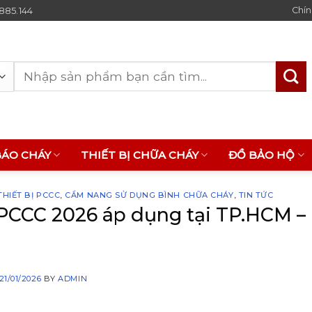
.885.144
Chín
Tìm
kiếm:
BÁO CHÁY
THIẾT BỊ CHỮA CHÁY
ĐỒ BẢO HỘ
HIẾT BỊ PCCC
,
CẨM NANG SỬ DỤNG BÌNH CHỮA CHÁY
,
TIN TỨC
PCCC 2026 áp dụng tại TP.HCM –
21/01/2026
BY
ADMIN