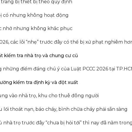
trang bị thiết bị theo quy định
bị có nhưng không hoạt động
c nhở nhưng không khắc phục
6, các lỗi “nhẹ” trước đây có thể bị xử phạt nghiêm hơn
hặt kiểm tra nhà trọ và chung cư cũ
g những điểm đáng chú ý của Luật PCCC 2026 tại TP.HCM
ường kiểm tra định kỳ và đột xuất
ung vào nhà trọ, khu cho thuê đông người
u lối thoát nạn, báo cháy, bình chữa cháy phải sẵn sàng
 nhà trọ trước đây “chưa bị hỏi tới” thì nay đã nằm trong