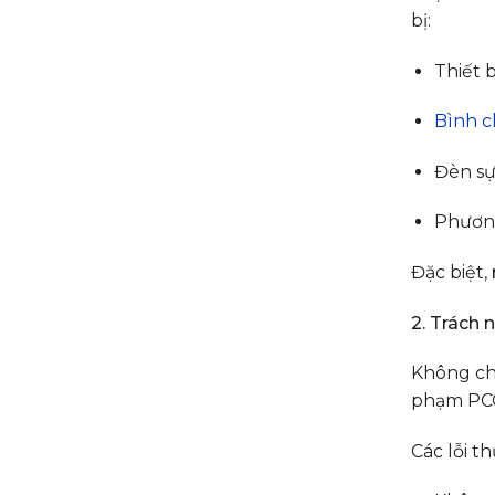
bị:
Thiết b
Bình c
Đèn sự 
Phương
Đặc biệt,
2. Trách 
Không ch
phạm PC
Các lỗi t