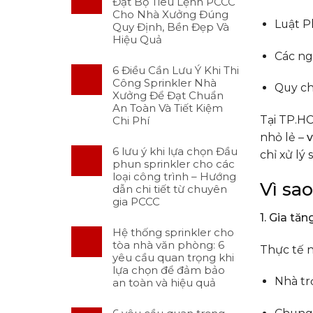
Đặt Bộ Tiêu Lệnh PCCC
Cho Nhà Xưởng Đúng
Luật P
Quy Định, Bền Đẹp Và
Hiệu Quả
Các ng
6 Điều Cần Lưu Ý Khi Thi
Công Sprinkler Nhà
Quy ch
Xưởng Để Đạt Chuẩn
An Toàn Và Tiết Kiệm
Tại TP.HC
Chi Phí
nhỏ lẻ –
v
6 lưu ý khi lựa chọn Đầu
chỉ xử lý 
phun sprinkler cho các
loại công trình – Hướng
Vì sa
dẫn chi tiết từ chuyên
gia PCCC
1. Gia tă
Hệ thống sprinkler cho
tòa nhà văn phòng: 6
Thực tế n
yêu cầu quan trọng khi
lựa chọn để đảm bảo
Nhà tr
an toàn và hiệu quả