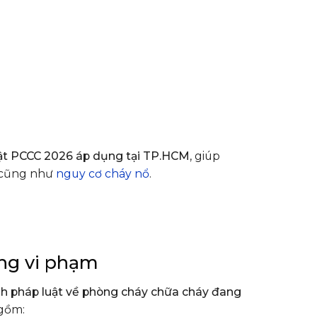
uật PCCC 2026 áp dụng tại TP.HCM
, giúp
ý cũng như
nguy cơ cháy nổ
.
ông vi phạm
nh pháp luật về phòng cháy chữa cháy đang
 gồm: