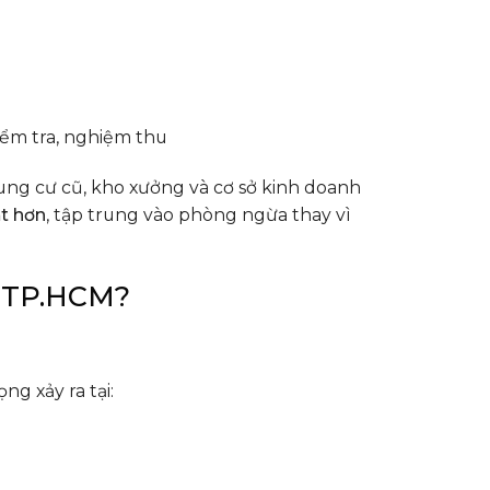
iểm tra, nghiệm thu
ung cư cũ, kho xưởng và cơ sở kinh doanh
t hơn
, tập trung vào phòng ngừa thay vì
i TP.HCM?
g xảy ra tại: