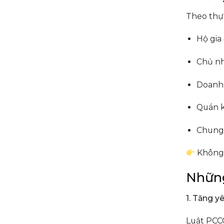
Theo thực
Hộ gia
Chủ nh
Doanh 
Quán k
Chung 
Không 
Những
1. Tăng y
Luật PCC