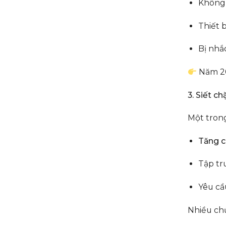
Không 
Thiết 
Bị nhắ
Năm 202
3. Siết c
Một tron
Tăng c
Tập tr
Yêu cầ
Nhiều chủ