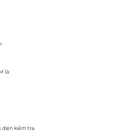
.
 là:
 diện kiểm tra.