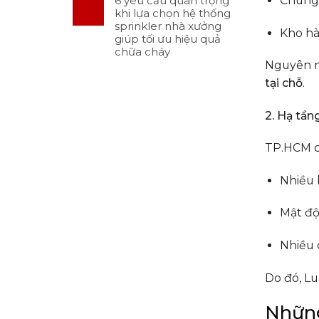
Chung 
6 yêu cầu quan trọng
khi lựa chọn hệ thống
sprinkler nhà xưởng
Kho hà
giúp tối ưu hiệu quả
chữa cháy
Nguyên n
tại chỗ
.
2. Hạ tần
TP.HCM c
Nhiều 
Mật độ
Nhiều 
Do đó, L
Những