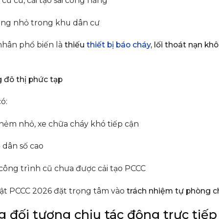
cư cũ, cải tạo sai công năng
ng nhỏ trong khu dân cư
hân phổ biến là
thiếu
thiết bị báo cháy
, lối thoát nạn 
g đô thị phức tạp
ó:
hẻm nhỏ, xe chữa cháy khó tiếp cận
 dân số cao
công trình cũ chưa được cải tạo PCCC
uật PCCC 2026 đặt trọng tâm vào
trách nhiệm tự phòng c
 đối tượng chịu tác động trực tiế