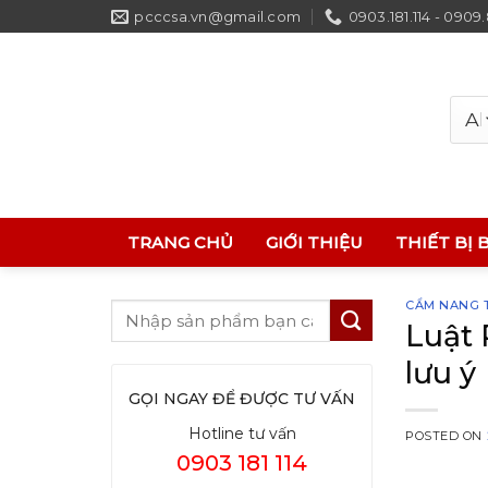
Skip
pcccsa.vn@gmail.com
0903.181.114 - 0909
to
content
TRANG CHỦ
GIỚI THIỆU
THIẾT BỊ 
CẨM NANG T
Luật 
lưu ý
GỌI NGAY ĐỂ ĐƯỢC TƯ VẤN
Hotline tư vấn
POSTED ON
0903 181 114