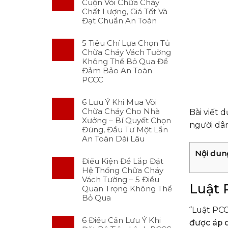
Cuộn Vòi Chữa Cháy
Chất Lượng, Giá Tốt Và
Đạt Chuẩn An Toàn
5 Tiêu Chí Lựa Chọn Tủ
Chữa Cháy Vách Tường
Không Thể Bỏ Qua Để
Đảm Bảo An Toàn
PCCC
6 Lưu Ý Khi Mua Vòi
Chữa Cháy Cho Nhà
Bài viết 
Xưởng – Bí Quyết Chọn
người dâ
Đúng, Đầu Tư Một Lần
An Toàn Dài Lâu
Nội dun
Điều Kiện Để Lắp Đặt
Hệ Thống Chữa Cháy
Vách Tường – 5 Điều
Luật 
Quan Trọng Không Thể
Bỏ Qua
“Luật PCC
6 Điều Cần Lưu Ý Khi
được áp d