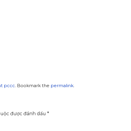
ật pccc
. Bookmark the
permalink
.
buộc được đánh dấu
*