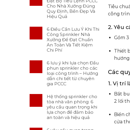
Đặt Bộ Tiêu Lệnh PCCC
Cho Nhà Xưởng Đúng
Tiêu chuẩ
Quy Định, Bền Đẹp Và
công trìn
Hiệu Quả
2. Yêu 
6 Điều Cần Lưu Ý Khi Thi
Công Sprinkler Nhà
Gồm 3 
Xưởng Để Đạt Chuẩn
An Toàn Và Tiết Kiệm
Chi Phí
Thiết 
hướng 
6 lưu ý khi lựa chọn Đầu
phun sprinkler cho các
Các quy
loại công trình – Hướng
dẫn chi tiết từ chuyên
1. Vị trí
gia PCCC
Bắt buộ
Hệ thống sprinkler cho
2 lối t
tòa nhà văn phòng: 6
yêu cầu quan trọng khi
lựa chọn để đảm bảo
Biển ch
an toàn và hiệu quả
cửa th