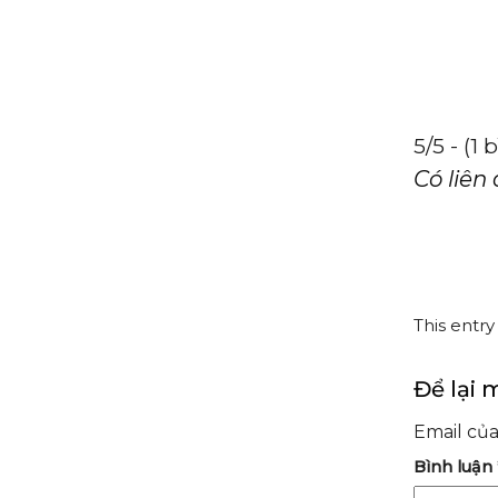
5/5 - (1
Có liên
This entr
Để lại 
Email của
Bình luận