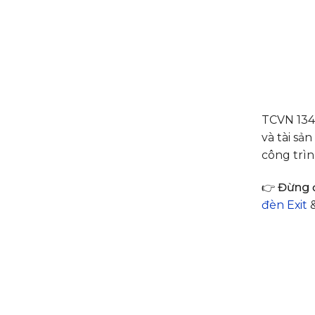
TCVN 134
và tài sả
công trìn
👉
Đừng đ
đèn Exit
&