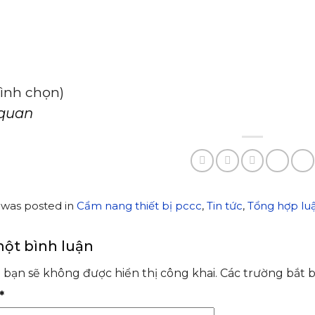
 bình chọn)
 quan
y was posted in
Cẩm nang thiết bị pccc
,
Tin tức
,
Tổng hợp lu
một bình luận
 bạn sẽ không được hiển thị công khai.
Các trường bắt 
*