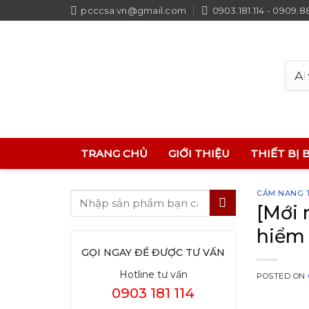
Skip
pcccsa.vn@gmail.com
0903.181.114 - 0909.8
to
content
TRANG CHỦ
GIỚI THIỆU
THIẾT BỊ 
CẨM NANG T
[Mới 
hiểm 
GỌI NGAY ĐỂ ĐƯỢC TƯ VẤN
Hotline tư vấn
POSTED ON
0903 181 114