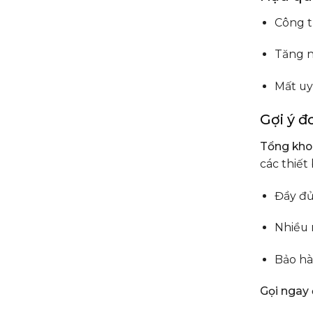
Công t
Tăng n
Mất uy
Gợi ý đ
Tổng kho
các thiết
Đầy đủ
Nhiều 
Bảo hà
Gọi ngay 