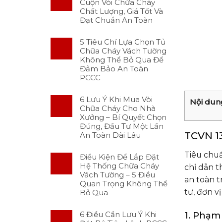
Cuộn Vòi Chữa Cháy
Chất Lượng, Giá Tốt Và
Đạt Chuẩn An Toàn
5 Tiêu Chí Lựa Chọn Tủ
Chữa Cháy Vách Tường
Không Thể Bỏ Qua Để
Đảm Bảo An Toàn
PCCC
6 Lưu Ý Khi Mua Vòi
Nội dun
Chữa Cháy Cho Nhà
Xưởng – Bí Quyết Chọn
Đúng, Đầu Tư Một Lần
TCVN 13
An Toàn Dài Lâu
Tiêu chuẩ
Điều Kiện Để Lắp Đặt
Hệ Thống Chữa Cháy
chỉ dẫn t
Vách Tường – 5 Điều
an toàn t
Quan Trọng Không Thể
tư, đơn v
Bỏ Qua
6 Điều Cần Lưu Ý Khi
1. Phạm