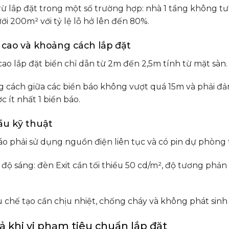
rừ lắp đặt trong một số trường hợp: nhà 1 tầng không t
ới 200m² với tỷ lệ lỗ hở lên đến 80%.
 cao và khoảng cách lắp đặt
cao lắp đặt biển chỉ dẫn từ 2m đến 2,5m tính từ mặt sàn.
 cách giữa các biển báo không vượt quá 15m và phải đảm 
c ít nhất 1 biển báo.
ầu kỹ thuật
o phải sử dụng nguồn điện liên tục và có pin dự phòng tối
độ sáng: đèn Exit cần tối thiểu 50 cd/m², độ tương phản 
ệu chế tạo cần chịu nhiệt, chống cháy và không phát sinh
 khi vi phạm tiêu chuẩn lắp đặt