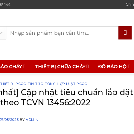
85.144
Chín
Tìm
kiếm:
BÁO CHÁY
THIẾT BỊ CHỮA CHÁY
ĐỒ BẢO HỘ
HIẾT BỊ PCCC
,
TIN TỨC
,
TỔNG HỢP LUẬT PCCC
nhất] Cập nhật tiêu chuẩn lắp đặt
theo TCVN 13456:2022
07/05/2025
BY
ADMIN