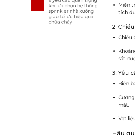
6 yêu cầu quan trọng
Miễn t
khi lựa chọn hệ thống
sprinkler nhà xưởng
tích dư
giúp tối ưu hiệu quả
chữa cháy
2. Chiều
Chiều 
Khoảng
sát đượ
3. Yêu c
Biển bá
Cường 
mắt.
Vật li
Hậu quả